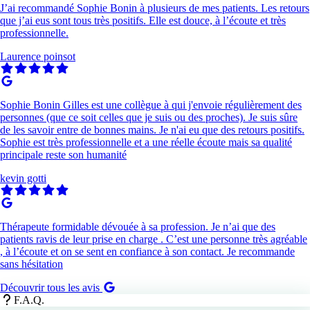
J’ai recommandé Sophie Bonin à plusieurs de mes patients. Les retours
que j’ai eus sont tous très positifs. Elle est douce, à l’écoute et très
professionnelle.
Laurence poinsot
Sophie Bonin Gilles est une collègue à qui j'envoie régulièrement des
personnes (que ce soit celles que je suis ou des proches). Je suis sûre
de les savoir entre de bonnes mains. Je n'ai eu que des retours positifs.
Sophie est très professionnelle et a une réelle écoute mais sa qualité
principale reste son humanité
kevin gotti
Thérapeute formidable dévouée à sa profession. Je n’ai que des
patients ravis de leur prise en charge . C’est une personne très agréable
, à l’écoute et on se sent en confiance à son contact. Je recommande
sans hésitation
Découvrir tous les avis
F.A.Q.